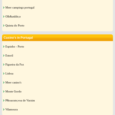
Meer campings portugal
Olh&atilde;o
Quinta do Porto
Casino's in Portugal
Espinho - Porto
Estoril
Figueira da Foz
Lisboa
Meer casino's
Monte Gordo
P&oacute;voa de Varzim
Vilamoura