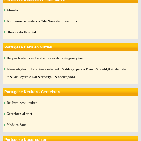
Almada
Bombeiros Voluntarios Vila Nova de Oliveirinha
Oliveira do Hospital
Portugese Dans en Muziek
De geschiedenis en betekenis van de Portugese gitaar
P&eacute;dexumbo - Associa&ccedil;&atilde;o para a Promo&ccedil;&atilde;o de
M&uacute;sica e Dan&ccedil;a - &Eacute;vora
Portugese Keuken - Gerechten
De Portugese keuken
Gerechten allerlei
Madeira Saus
Portugese Nagerechten