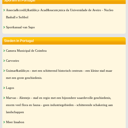
Sporten in Portugal
Associa&ccedil;&atilde;o Acad&eacute;mica da Universidade de Aveiro - Nucleo
Basball e Softbol
Sportkanaal van Sapo
Steden in Portugal
Camera Municipal de Coimbra
Carvoeiro
Guimar&atilde;es - met een schitterend historisch centrum - een kleine stad maar
met een grote geschiedenis.
Lagos
Marvao - Alentejo - stad en regio met een bijzondere waardevolle geschiedenis,
enorm veel flora en fauna - geen industriegebieden - schitterende schakering aan
landschappen
Meer lissabon