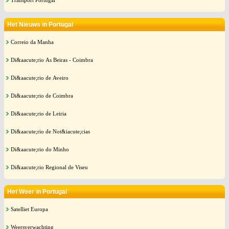
Transport Portugal
Het Nieuws in Portugal
Correio da Manha
Di&aacute;rio As Beiras - Coimbra
Di&aacute;rio de Aveiro
Di&aacute;rio de Coimbra
Di&aacute;rio de Leiria
Di&aacute;rio de Not&iacute;cias
Di&aacute;rio do Minho
Di&aacute;rio Regional de Viseu
Het Weer in Portugal
Satelliet Europa
Weersverwachting