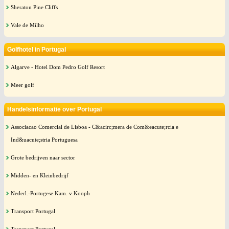
Sheraton Pine Cliffs
Vale de Milho
Golfhotel in Portugal
Algarve - Hotel Dom Pedro Golf Resort
Meer golf
Handelsinformatie over Portugal
Associacao Comercial de Lisboa - C&acirc;mera de Com&eacute;rcia e
Ind&uacute;stria Portuguesa
Grote bedrijven naar sector
Midden- en Kleinbedrijf
Nederl.-Portugese Kam. v Kooph
Transport Portugal