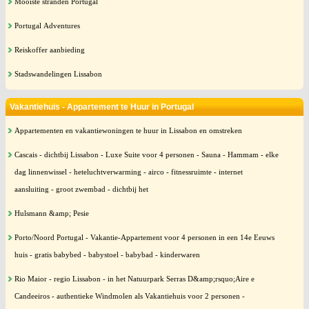
Mooiste stranden Portugal
Portugal Adventures
Reiskoffer aanbieding
Stadswandelingen Lissabon
Vakantiehuis - Appartement te Huur in Portugal
Appartementen en vakantiewoningen te huur in Lissabon en omstreken
Cascais - dichtbij Lissabon - Luxe Suite voor 4 personen - Sauna - Hammam - elke
dag linnenwissel - heteluchtverwarming - airco - fitnessruimte - internet
aansluiting - groot zwembad - dichtbij het
Hulsmann &amp; Pesie
Porto/Noord Portugal - Vakantie-Appartement voor 4 personen in een 14e Eeuws
huis - gratis babybed - babystoel - babybad - kinderwaren
Rio Maior - regio Lissabon - in het Natuurpark Serras D&amp;rsquo;Aire e
Candeeiros - authentieke Windmolen als Vakantiehuis voor 2 personen -