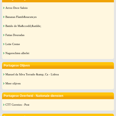
Arroz Doce Saloio
Bananas Flamb&eacute;es
Batido de Ma&ccedil;&atilde;
Fatias Douradas
Leite Creme
Nagerechten allerlei
Portugese Olijven
Manuel da Silva Torrado &amp; Ca - Lisboa
Meer olijven
Portugese Overheid - Nationale diensten
CTT Correios - Post