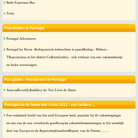
Rede Expressos Bus
Trein
Paardrijden in Portugal
Portugal Adventures
Portugal by Horse -&nbsp;mooie trektochten te paard&nbsp;- Midoes -
T&aacute;bua in het district Co&iuml;mbra - ook verhuur van een vakantiehuisje
en leuke woonwagen.
Paragliden - Parapenten in Portugal
Associa&ccedil;&atilde;o do Voo Livre de Sintra
Portugal en de financiële crisis 2011 - een heldere ...
Een realistisch beeld van het zuid-Europese land, populair bij de vakantieganger
en een van de zon verzekerde goedkoopste vakantiebestemmingen in het westelijk
deel van Europa en de &quot;dankbaarheid&quot; van de Finnen..........