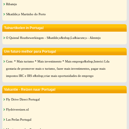
Ribatejo
S&atilde;o Martinho do Porto
Tuinartikelen in Portugal
O Quintal Houtbewerkingen - S&atilde;o&nbsp;Lu&iacute;s - Alentejo
Um futuro melhor para Portugal
Com: * Mais turismo * Mais investimento * Mais emprego&nbsp;Interici Lda
gostaria de promover mais o turismo, fazer mais investimentos, pagar mais
impostos IRC e IRS e&nbsp;criar mais oportunidades de emprego
Vakantie - Reizen naar Portugal
Fly Drive Direct Portugal
Flydrivereizen.nl
Las Perlas Portugal